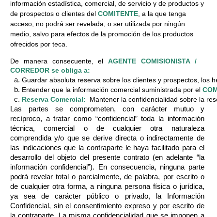
información estadística, comercial, de servicio y de productos y
de prospectos o clientes del
COMITENTE
, a la que tenga
acceso, no podrá ser revelada, o ser utilizada por ningún
medio, salvo para efectos de la promoción de los productos
ofrecidos por teca.
De manera consecuente, el
AGENTE COMISIONISTA /
CORREDOR se obliga a:
Guardar absoluta reserva sobre los clientes y prospectos, los 
Entender que la información comercial suministrada por el 
COM
Reserva Comercial:
  Mantener la confidencialidad sobre la res
Las partes se comprometen, con carácter mutuo y
recíproco, a tratar como “confidencial” toda la información
técnica, comercial o de cualquier otra naturaleza
comprendida y/o que se derive directa o indirectamente de
las indicaciones que la contraparte le haya facilitado para el
desarrollo del objeto del presente contrato (en adelante “la
información confidencial”). En consecuencia, ninguna parte
podrá revelar total o parcialmente, de palabra, por escrito o
de cualquier otra forma, a ninguna persona física o jurídica,
ya sea de carácter público o privado, la Información
Confidencial, sin el consentimiento expreso y por escrito de
la contraparte. La misma confidencialidad que se imponen a