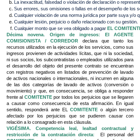
La inexactitud, falsedad o violación de declaración o represen
Sus errores, sus omisiones o fallas en el desempeño de los se
Cualquier violación de una norma jurídica por parte suya y/o q
Cualquier lesión, perjuicio o daño relacionado con su gestión.
Cualquier monto que se vea obligado a pagar 
EL COMITENT
Décima novena. Origen de ingresos:
El AGENTE
COMISIONISTA / CORREDOR
declara que tanto los
recursos utilizados en la ejecución de los servicios, como sus
ingresos provienen de actividades lícitas, que ni la sociedad,
ni sus socios, los subcontratistas o empleados utilizados para
el desarrollo del objeto del presente contrato se encuentran
con registros negativos en listados de prevención de lavado
de activos nacionales o internacionales, ni incurren en alguna
de las dos categorías de lavado de activos (conversión o
movimiento) y que, en consecuencia, se obliga a responder
frente al
COMITENTE
por todos los perjuicios que se llegaren
a causar como consecuencia de esta afirmación. En igual
sentido, responderá ante EL
COMITENTE
o algún tercero
afectado por los perjuicios que se pudieren causar con
relación a lo consagrado en esta cláusula.
VIGÉSIMA. Competencia leal, lealtad contractual y
restricción de la contratación directa
:
El personal del