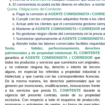
El comisionista no podrá recibir dineros en efectivo  a nomb
Quinta. Obligaciones del Comitente:
Pagar la comisión al 
AGENTE COMISIONISTA / CORR
Cumplir con los compromisos adquiridos frente a los cli
Actuar ante los clientes que el comisionista gestione siemp
Mantener al 
AGENTE COMISIONISTA / CORREDOR
 in
No gestionar ningún cliente del comisionista sin la previa a
Suministrar oportunamente al 
AGENTE COMISIONISTA
Atender todas las labores comerciales factibles requeridas
Sexta. - Validez, perfeccionamiento, derechos
patrimoniales y de propiedad
intelectual.
EL COMITENTE
garantiza al
AGENTE COMISIONISTA / CORREDOR
que
todos los productos y servicios que suministra son originales,
y no vulneran ninguna ley, derecho o interés de tercero
alguno, en especial los referidos a propiedad industrial e
intelectual, y que cuenta con las correspondientes licencias.
De la misma manera, los derechos patrimoniales que se
generen por invenciones, modificaciones, innovaciones frente
a los servicios que presta
EL COMITENTE
durante la
vigencia del presente contrato, serán de su propiedad
exclusiva. Con respecto a todo el esquema de producción,
programas y estrategias de ventas, su forma de mercadeo;