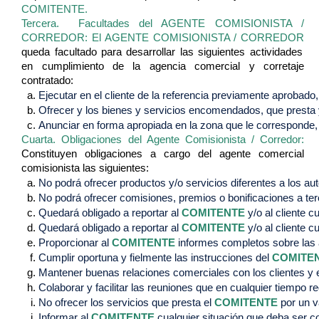
COMITENTE
.
Tercera. Facultades del AGENTE COMISIONISTA /
CORREDOR:
El AGENTE COMISIONISTA / CORREDOR
queda facultado para desarrollar las siguientes actividades
en cumplimiento de la agencia comercial y corretaje
contratado:
Ejecutar en el cliente de la referencia previamente aprobado
Ofrecer y los bienes y servicios encomendados, que presta 
Anunciar en forma apropiada en la zona que le corresponde, 
Cuarta. Obligaciones del Agente Comisionista / Corredor:
Constituyen obligaciones a cargo del agente comercial
comisionista las siguientes:
No podrá ofrecer productos y/o servicios diferentes a los aut
No podrá ofrecer comisiones, premios o bonificaciones a terc
Quedará obligado a reportar al 
COMITENTE
 y/o al cliente 
Quedará obligado a reportar al 
COMITENTE
 y/o al cliente 
Proporcionar al 
COMITENTE
 informes completos sobre las a
Cumplir oportuna y fielmente las instrucciones del 
COMITE
Mantener buenas relaciones comerciales con los clientes y e
Colaborar y facilitar las reuniones que en cualquier tiempo re
No ofrecer los servicios que presta el 
COMITENTE
 por un v
Informar al 
COMITENTE
 cualquier situación que deba ser c