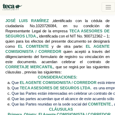
JOSÉ LUIS RAMÍREZ
,identificado con la cédula de
ciudadanía No.1020726084, en su condición de
Representante Legal de la empresa
TECA ASESORES DE
SEGUROS LTDA.
,
identificada con el NIT No. 900712362 – 1;
quien para los efectos del presente documento se designará
como
EL COMITENTE
y de otra parte:
EL AGENTE
COMISIONISTA / CORREDOR
quien aceptó a través del
diligenciamiento del formulario de registro su vinculación en
este documento. acuerdan celebrar el contrato de
CORRETAJE MERCANTIL
, que se regirá por las siguientes
cláusulas , previas las siguientes:
CONSIDERACIONES:
Que 
EL AGENTE COMISIONISTA / CORREDOR
está inter
Que 
TECA ASESORES DE SEGUROS LTDA.
 es una empre
Que las Partes están interesadas en celebrar un contrato de cor
Que las partes acuerdan que el alcance de este acuerdo sólo 
Que las Partes reunidas en la sede social del 
COMITENTE
.
,
CLÁUSULAS
Primera. Objeto: El Agente COMISIONISTA / CORREDOR